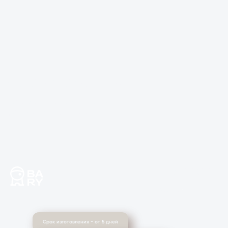
Электрокарнизы
на заказ от производителя —
идеально под ваши окна
+7 473 209 00 04
Заказать звонок
Срок изготовления - от 5 дней